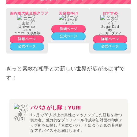
国内最大級交際クラブ
安全性No.1
おすすめ
Jメール
詳細ページ
ユニバース倶楽部
シュガーダディ
公式ページ
詳細ページ
詳細ページ
公式ページ
公式ページ
きっと素敵な相手との新しい世界が広がるはずで
す！
パパさがし隊：YURI
1ヶ月で20人以上の男性とマッチングした経験を持つ
実力者。魅力的なプロフィール作成や初対面の印象ア
ップ術を伝授し「素敵なパパ」と出会うための具体的
なアドバイスをお届けします。