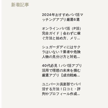
新着記事
2024年おすすめパパ活マ
ッチングアプリ厳選6選
オンラインパパ活（P活）
完全ガイド｜会わずに稼
ぐ方法と始め方、メリッ
ト・デメリットを詳しく
シュガーダディにはサク
解説
ラはいない？業者や危険
人物の見分け方と対処法
【徹底解説】
40代必見！パパ活アプリ
活用で理想の未来を掴む
厳選アプリ【成功戦略付
き】
ユニバース倶楽部でパパ
活する方法！口コミ・評
判やプロフィール作成と
パパ活アプリ比較